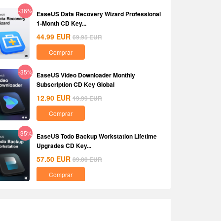
-36%
EaseUS Data Recovery Wizard Professional
1-Month CD Key...
44.99
EUR
69.95
EUR
Comprar
-35%
EaseUS Video Downloader Monthly
Subscription CD Key Global
12.90
EUR
19.99
EUR
Comprar
-35%
EaseUS Todo Backup Workstation Lifetime
Upgrades CD Key...
57.50
EUR
89.00
EUR
Comprar