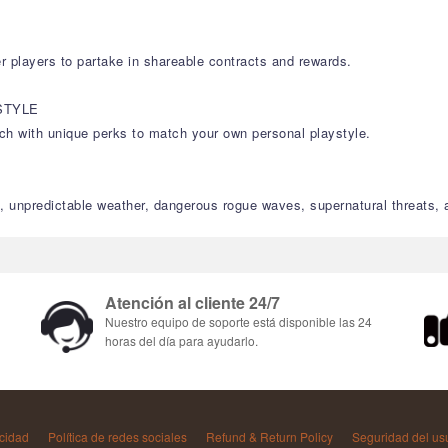
r players to partake in shareable contracts and rewards.
STYLE
each with unique perks to match your own personal playstyle.
, unpredictable weather, dangerous rogue waves, supernatural threats,
Atención al cliente 24/7
Nuestro equipo de soporte está disponible las 24
horas del día para ayudarlo.
acidad
Política de redes sociales
Refund & Return Policy
Seguridad del us