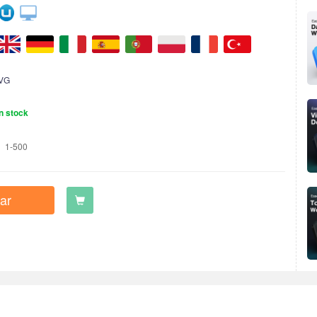
VG
n stock
1-500
ar