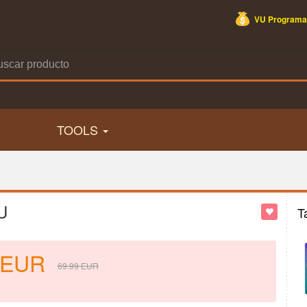
VU Programa
TOOLS
U
T
EUR
69.99
EUR