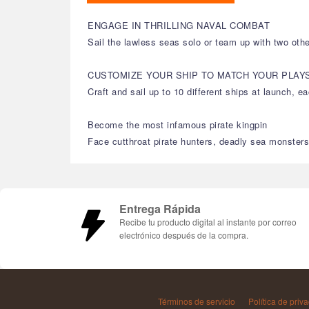
ENGAGE IN THRILLING NAVAL COMBAT
Sail the lawless seas solo or team up with two othe
CUSTOMIZE YOUR SHIP TO MATCH YOUR PLAY
Craft and sail up to 10 different ships at launch, 
Become the most infamous pirate kingpin
Face cutthroat pirate hunters, deadly sea monsters
Entrega Rápida
Recibe tu producto digital al instante por correo
electrónico después de la compra.
Términos de servicio
Política de priv