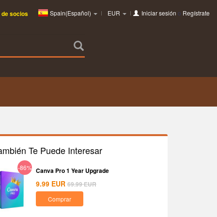
Spain(Español)
EUR
Iniciar sesión
o
Regístrate
 de socios
ambién Te Puede Interesar
-86%
Canva Pro 1 Year Upgrade
9.99
EUR
69.99
EUR
Comprar