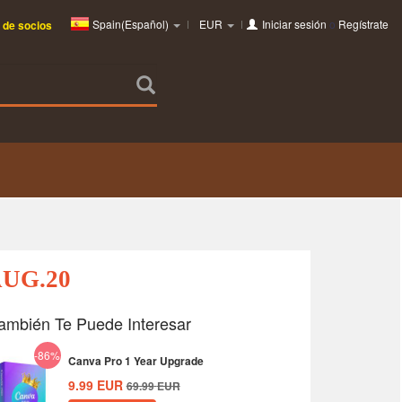
Spain(Español)
EUR
Iniciar sesión
o
Regístrate
 de socios
AUG.20
ambién Te Puede Interesar
-86%
Canva Pro 1 Year Upgrade
9.99
EUR
69.99
EUR