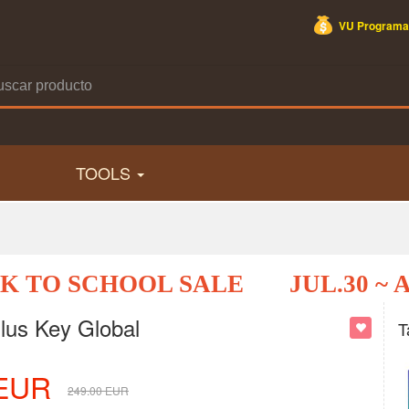
VU Programa
TOOLS
K TO SCHOOL SALE
JUL.30 ~ 
lus Key Global
T
EUR
249.00
EUR