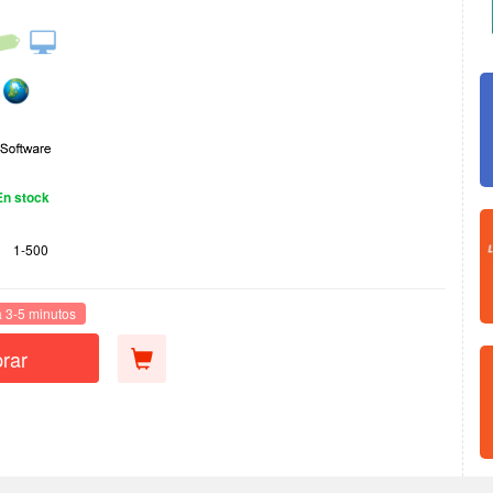
En stock
1-500
 3-5 minutos
rar