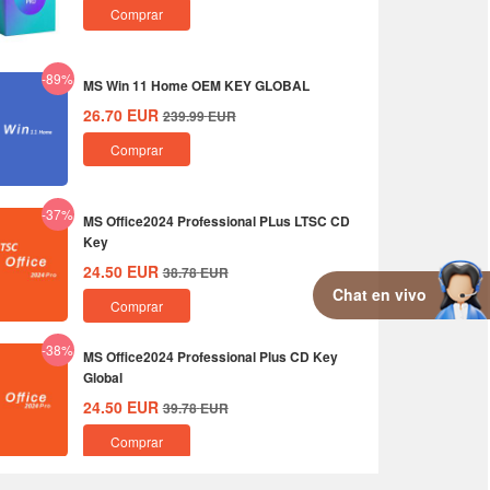
Comprar
-89%
MS Win 11 Home OEM KEY GLOBAL
26.70
EUR
239.99
EUR
Comprar
-37%
MS Office2024 Professional PLus LTSC CD
Key
24.50
EUR
38.78
EUR
Chat en vivo
Comprar
-38%
MS Office2024 Professional Plus CD Key
Global
24.50
EUR
39.78
EUR
Comprar