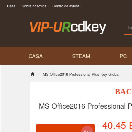
Casa
Sobre nosotros
Centro de ayuda
CASA
STEAM
PC
MS Office2016 Professional Plus Key Global
BAC
MS Office2016 Professional P
40.45
-84%